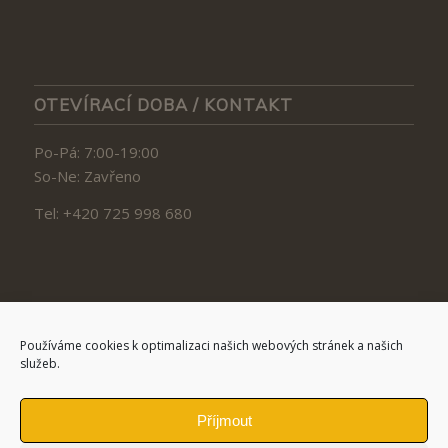
OTEVÍRACÍ DOBA / KONTAKT
Po-Pá: 7:00-19:00
So-Ne: Zavřeno
Tel: +420 725 998 680
Používáme cookies k optimalizaci našich webových stránek a našich
služeb.
JSME I NA FACEBOOKU :)
Příjmout